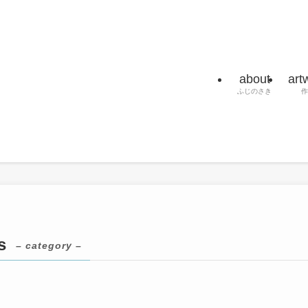
about
art
ふじのさき
作
s
– category –