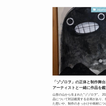
Japanes
「ゾゾロヲ」の正体と制作舞台
アーティストと一緒に作品を鑑
山形の山から生まれた"ゾゾロヲ"。 20
品について対話鑑賞する企画があり、
た想いや、制作のきっかけや画材につ